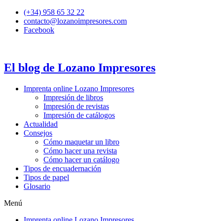
Ir
(+34) 958 65 32 22
al
contacto@lozanoimpresores.com
contenido
Facebook
El blog de Lozano Impresores
Imprenta online Lozano Impresores
Impresión de libros
Impresión de revistas
Impresión de catálogos
Actualidad
Consejos
Cómo maquetar un libro
Cómo hacer una revista
Cómo hacer un catálogo
Tipos de encuadernación
Tipos de papel
Glosario
Menú
Imprenta online Lozano Impresores